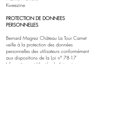
Kweezine
PROTECTION DE DONNEES
PERSONNELLES
Bernard Magrez
Château La Tour Carnet
veille à la protection des données
personnelles des utilisateurs conformément
aux dispositions de la Loi n° 78-17
Informatique et Libertés du 6 janvier
1978.
Par l’intermédiaire du site Internet
www.chateau-fombrauge.fr, Bernard
Magrez
Château La Tour Carnet
peut être
amené à collecter les données
personnelles de toute personne adressant
une question au
Château
La Tour
Carnet
via la rubrique "Contact" du Site,
effectuant une réservation de en ligne ou